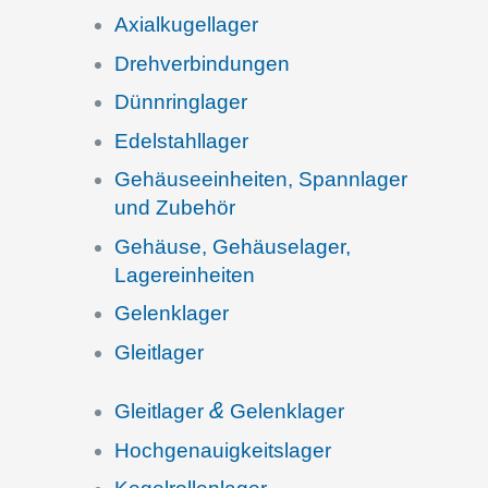
Axial­ku­gel­la­ger
Drehver­bin­dun­gen
Dünnring­la­ger
Edelstahl­la­ger
Gehäu­se­ein­hei­ten, Spann­la­ger
und Zubehör
Gehäuse, Gehäu­se­la­ger,
Lagereinheiten
Gelenk­la­ger
Gleit­la­ger
&
Gleit­la­ger
Gelenklager
Hochge­nau­ig­keits­la­ger