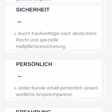
SICHER­HEIT
»
durch Kaufver­träge nach deutschem
Recht und spezi­elle
Haftpflichtversicherung.
PERSÖN­LICH
»
Jeder Kunde erhält persön­lich verant­
wort­li­che Ansprechpartner.