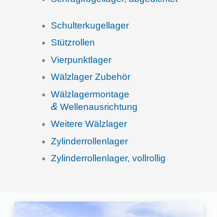
Schul­ter­ku­gel­la­ger
Stütz­rol­len
Vierpunkt­la­ger
Wälzla­ger Zubehör
Wälzla­ger­mon­tage
&
Wellenausrichtung
Weitere Wälzla­ger
Zylin­der­rol­len­la­ger
Zylin­der­rol­len­la­ger, vollrollig