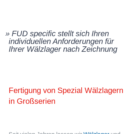
»
FUD speci­fic stellt sich Ihren
indivi­du­el­len Anfor­de­run­gen für
Ihrer Wälzla­ger nach Zeichnung
Ferti­gung von Spezial Wälzla­gern
in Großserien