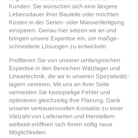
Kunden: Sie wünschen sich eine längere
Lebens­dauer ihrer Bauteile oder möchten
Kosten in der Serien- oder Massen­fer­ti­gung
einspa­ren. Genau hier setzen wir an und
bringen unsere Exper­tise ein, um maßge­
schnei­derte Lösun­gen zu entwickeln.
Profi­tie­ren Sie von unserer umfang­rei­chen
Exper­tise in den Berei­chen Wälzla­ger und
Linear­tech­nik, die wir in unseren Spezi­al­wälz­
la­gern verei­nen. Mit uns an Ihrer Seite
vermei­den Sie kostspie­lige Fehler und
optimie­ren gleich­zei­tig Ihre Planung. Dank
unserer vertrau­ens­vol­len Kontakte zu einer
Vielzahl von Liefe­ran­ten und Herstel­lern
weltweit eröff­nen sich Ihnen völlig neue
Möglichkeiten.