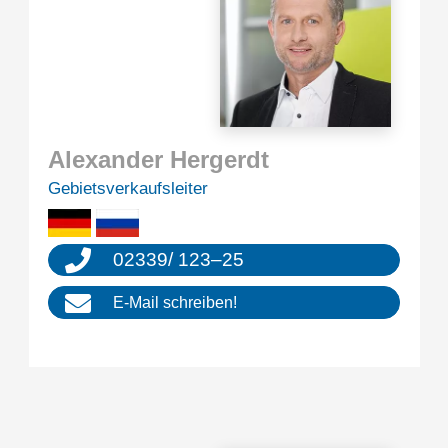
Alexan­der Hergerdt
Gebiets­ver­kaufs­lei­ter
02339
/
123
–
25
E‑Mail schrei­ben!