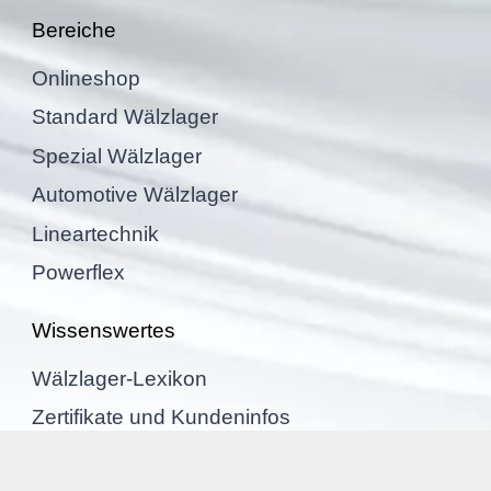
Berei­che
Online­shop
Standard Wälzla­ger
Spezial Wälzla­ger
Automo­tive Wälzlager
Linear­tech­nik
Power­flex
Wissens­wer­tes
Wälzla­ger-Lexikon
Zerti­fi­kate und Kundeninfos
Wälzla­ger-Lebens­dau­er­rech­ner