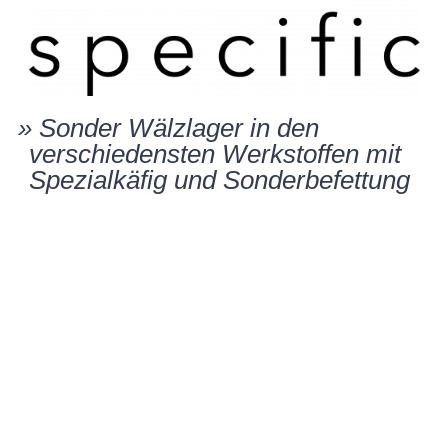
»
Sonder Wälzla­ger in den
verschie­dens­ten Werkstof­fen mit
Spezi­al­kä­fig und Sonderbefettung