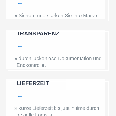
»
Sichern und stärken Sie Ihre Marke.
TRANS­PA­RENZ
»
durch lücken­lose Dokumen­ta­tion und
Endkontrolle.
LIEFER­ZEIT
»
kurze Liefer­zeit bis just in time durch
gezielte Logistik.