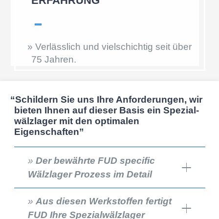
ERFAH­RUNG
»
Verläss­lich und vielschich­tig seit über
75
Jahren.
“
Schil­dern Sie uns Ihre Anfor­de­run­gen, wir
bieten Ihnen auf dieser Basis ein Spezi­al­
wälz­la­ger mit den optima­len
Eigenschaften”
»
Der bewährte FUD specific
Wälzlager Prozess im Detail
»
Aus diesen Werkstoffen fertigt
FUD Ihre Spezialwälzlager