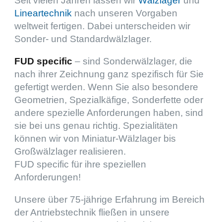
Seit vielen Jahren lassen wir
Wälzla­ger
und
Linear­tech­nik
nach unseren Vorga­ben
weltweit ferti­gen. Dabei unter­schei­den wir
Sonder- und Standardwälzlager.
FUD speci­fic
– sind Sonder­wälz­la­ger, die
nach ihrer Zeich­nung ganz spezi­fisch für Sie
gefer­tigt werden. Wenn Sie also beson­dere
Geome­trien, Spezi­al­kä­fige, Sonder­fette oder
andere spezi­elle Anfor­de­run­gen haben, sind
sie bei uns genau richtig. Spezia­li­tä­ten
können wir von Minia­­tur-Wälzla­­ger bis
Großwälz­la­ger realisieren.
FUD speci­fic für ihre spezi­el­len
Anforderungen!
Unsere über
75
-jährige Erfah­rung im Bereich
der Antriebs­tech­nik fließen in unsere