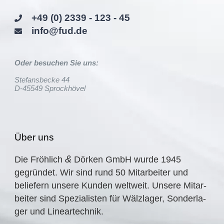
+49 (0) 2339 - 123 - 45
info@fud.de
Oder besuchen Sie uns:
Stefansbecke 44
D-45549 Sprockhövel
Über uns
&
Die Fröhlich
Dörken GmbH wurde
1945
gegrün­det. Wir sind rund
50
Mitar­bei­ter und
belie­fern unsere Kunden weltweit. Unsere Mitar­
bei­ter sind Spezia­lis­ten für Wälzla­ger, Sonder­la­
ger und Lineartechnik.