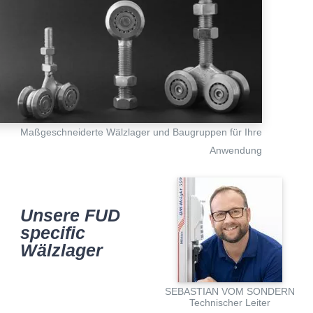
Maßge­schnei­derte Wälzla­ger und Baugrup­pen für Ihre
Anwendung
Unsere FUD
speci­fic
Wälzlager
SEBAS­TIAN VOM SONDERN
Techni­scher Leiter