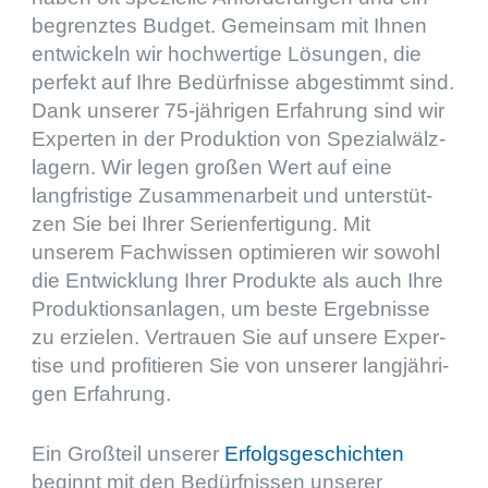
begrenz­tes Budget. Gemein­sam mit Ihnen
entwi­ckeln wir hochwer­tige Lösun­gen, die
perfekt auf Ihre Bedürf­nisse abgestimmt sind.
Dank unserer
75
-jähri­gen Erfah­rung sind wir
Exper­ten in der Produk­tion von Spezi­al­wälz­
la­gern. Wir legen großen Wert auf eine
langfris­tige Zusam­men­ar­beit und unter­stüt­
zen Sie bei Ihrer Serien­fer­ti­gung. Mit
unserem Fachwis­sen optimie­ren wir sowohl
die Entwick­lung Ihrer Produkte als auch Ihre
Produk­ti­ons­an­la­gen, um beste Ergeb­nisse
zu erzie­len. Vertrauen Sie auf unsere Exper­
tise und profi­tie­ren Sie von unserer langjäh­ri­
gen Erfahrung.
Ein Großteil unserer
Erfolgs­ge­schich­ten
beginnt mit den Bedürf­nis­sen unserer