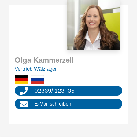
Olga Kammer­zell
Vertrieb Wälzla­ger
02339
/
123
–
35
E‑Mail schrei­ben!