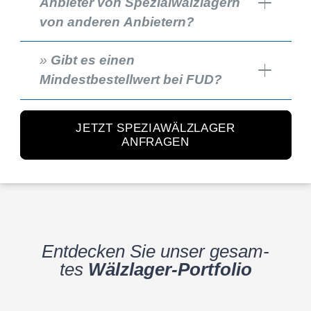
Anbieter von Spezialwälzlagern
von anderen Anbietern?
»
Gibt es einen
Mindestbestellwert bei FUD?
JETZT SPEZIAWÄLZLAGER
ANFRAGEN
Entde­cken Sie unser gesam­
tes
Wälzla­­ger-Portfo­­lio