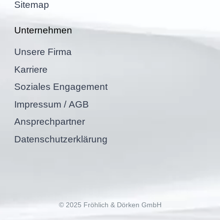
Sitemap
Unter­neh­men
Unsere Firma
Karriere
Sozia­les Engagement
Impres­sum / AGB
Ansprech­part­ner
Daten­schutz­er­klä­rung
© 2025 Fröhlich & Dörken GmbH