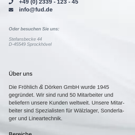
+49 (0) 2339 - 123 - 45
info@fud.de
Oder besuchen Sie uns:
Stefansbecke 44
D-45549 Sprockhövel
Über uns
&
Die Fröhlich
Dörken GmbH wurde
1945
gegrün­det. Wir sind rund
50
Mitar­bei­ter und
belie­fern unsere Kunden weltweit. Unsere Mitar­
bei­ter sind Spezia­lis­ten für Wälzla­ger, Sonder­la­
ger und Lineartechnik.
Berei­che