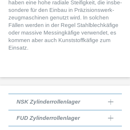
haben eine hohe radiale Steifig­keit, die insbe­
son­dere für den Einbau in Präzi­si­ons­werk­
zeug­ma­schi­nen genutzt wird. In solchen
Fällen werden in der Regel Stahl­blech­kä­fige
oder massive Messing­kä­fige verwen­det, es
kommen aber auch Kunst­stoff­kä­fige zum
Einsatz.
NSK Zylinderrollenlager
FUD Zylinderrollenlager