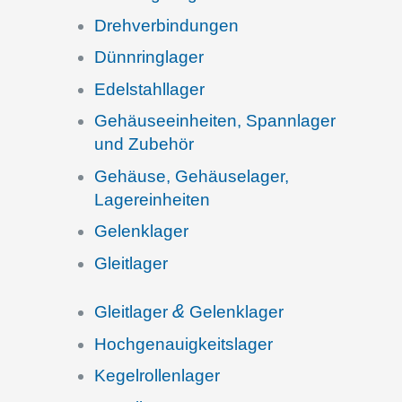
Drehver­bin­dun­gen
Dünnring­la­ger
Edelstahl­la­ger
Gehäu­se­ein­hei­ten, Spann­la­ger
und Zubehör
Gehäuse, Gehäu­se­la­ger,
Lagereinheiten
Gelenk­la­ger
Gleit­la­ger
&
Gleit­la­ger
Gelenklager
Hochge­nau­ig­keits­la­ger
Kegel­rol­len­la­ger