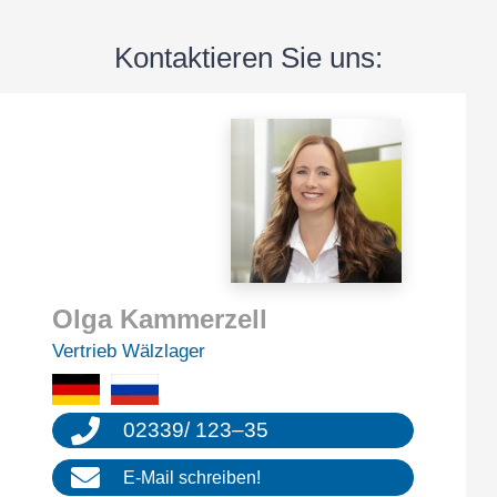
Kontak­tie­ren Sie uns:
Olga Kammer­zell
Vertrieb Wälzla­ger
02339
/
123
–
35
E‑Mail schrei­ben!