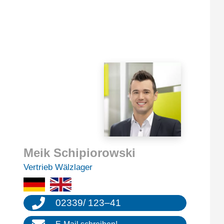
Meik Schip­io­row­ski
Vertrieb Wälzla­ger
02339
/
123
–
41