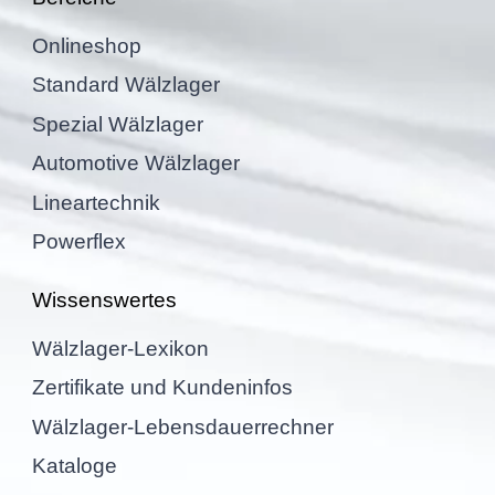
Online­shop
Standard Wälzla­ger
Spezial Wälzla­ger
Automo­tive Wälzlager
Linear­tech­nik
Power­flex
Wissens­wer­tes
Wälzla­ger-Lexikon
Zerti­fi­kate und Kundeninfos
Wälzla­ger-Lebens­dau­er­rech­ner
Kataloge