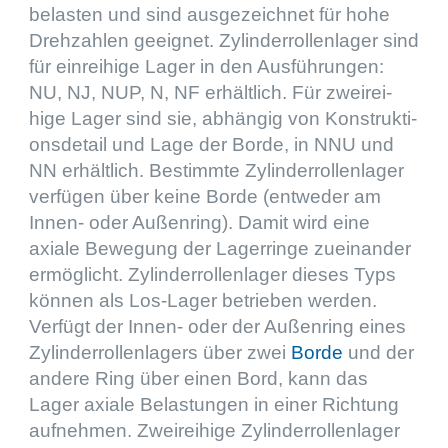
belas­ten und sind ausge­zeich­net für hohe
Drehzah­len geeig­net. Zylin­der­rol­len­la­ger sind
für einrei­hige Lager in den Ausfüh­run­gen:
NU, NJ, NUP, N, NF erhält­lich. Für zweirei­
hige Lager sind sie, abhän­gig von Konstruk­ti­
ons­de­tail und Lage der Borde, in NNU und
NN erhält­lich. Bestimmte Zylin­der­rol­len­la­ger
verfü­gen über keine Borde (entwe­der am
Innen- oder Außen­ring). Damit wird eine
axiale Bewegung der Lager­ringe zuein­an­der
ermög­licht. Zylin­der­rol­len­la­ger dieses Typs
können als Los-Lager betrie­ben werden.
Verfügt der Innen- oder der Außen­ring eines
Zylin­der­rol­len­la­gers über zwei
Borde
und der
andere Ring über einen Bord, kann das
Lager axiale Belas­tun­gen in einer Richtung
aufneh­men. Zweirei­hige Zylin­der­rol­len­la­ger