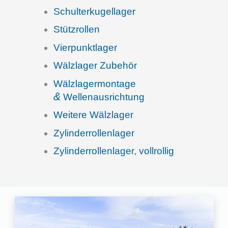
Schul­ter­ku­gel­la­ger
Stütz­rol­len
Vierpunkt­la­ger
Wälzla­ger Zubehör
Wälzla­ger­mon­tage
&
Wellenausrichtung
Weitere Wälzla­ger
Zylin­der­rol­len­la­ger
Zylin­der­rol­len­la­ger, vollrollig