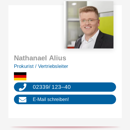
Natha­nael Alius
Proku­rist / Vertriebsleiter
02339
/
123
–
40
E‑Mail schrei­ben!