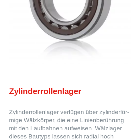
Zylin­der­rol­len­la­ger
Zylin­der­rol­len­la­ger verfü­gen über zylin­der­för­
mige Wälzkör­per, die eine Linien­be­rüh­rung
mit den Laufbah­nen aufwei­sen. Wälzla­ger
dieses Bautyps lassen sich radial hoch