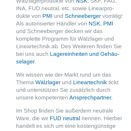
Wälzla­ger­pro­dukte von
NSK
, SKF, FAG,
INA, FUD neutral, etc. sowie Linear­pro­
dukte von
PMI
und
Schnee­ber­ger
vorrä­tig!
Als autori­sier­ter Händler von
NSK
,
PMI
und Schnee­ber­ger decken wir das
komplette Programm für Wälzla­ger und
Linear­tech­nik ab. Des Weite­ren finden Sie
bei uns auch
Lager­ein­hei­ten und Gehäu­
se­la­ger
.
Wir wissen wie der Markt rund um das
Thema
Wälzla­ger
und
Linear­tech­nik
tickt
und unter­stüt­zen Sie zusätz­lich durch
unsere kompe­ten­ten
Ansprech­part­ner.
Im Shop finden Sie außer­dem neutrale
Ware, die wir
FUD neutral
nennen. Hierbei
handelt es sich um eine kosten­güns­tige