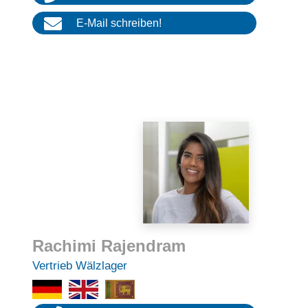
E‑Mail schrei­ben!
Rachimi Rajen­dram
Vertrieb Wälzla­ger