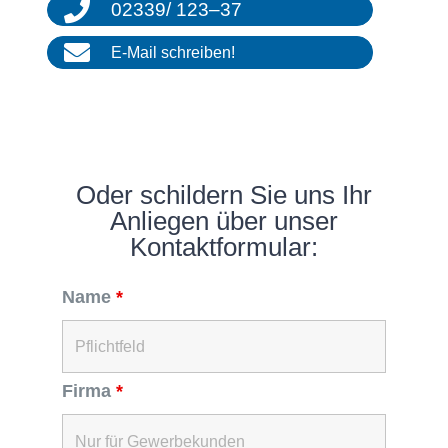
02339
/
123
–
37
E‑Mail schrei­ben!
Oder schil­dern Sie uns Ihr
Anlie­gen über unser
Kontaktformular:
Name
*
Firma
*