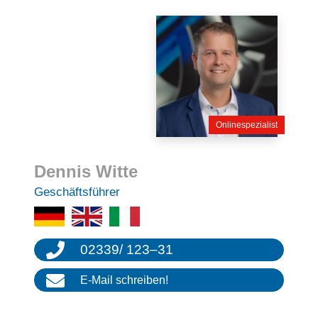
Onlinespezialist
Dennis Witte
Geschäfts­füh­rer
02339
/
123
–
31
E‑Mail schrei­ben!