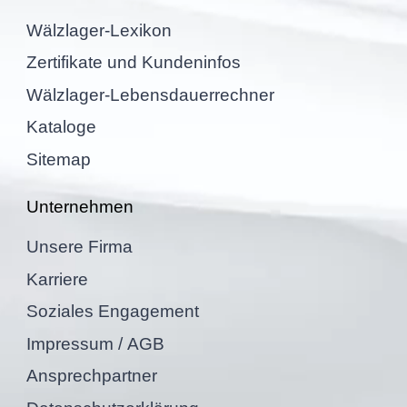
Wälzla­ger-Lexikon
Zerti­fi­kate und Kundeninfos
Wälzla­ger-Lebens­dau­er­rech­ner
Kataloge
Sitemap
Unter­neh­men
Unsere Firma
Karriere
Sozia­les Engagement
Impres­sum / AGB
Ansprech­part­ner