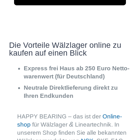
Die Vorteile Wälzla­ger online zu
kaufen auf einen Blick
Express frei Haus ab
250
Euro Netto­
wa­ren­wert (für Deutschland)
Neutrale Direkt­lie­fe­rung direkt zu
Ihren Endkunden
HAPPY BEARING – das ist der
Online­
&
shop
für Wälzla­ger
Linear­tech­nik. In
unserem Shop finden Sie alle bekann­ten