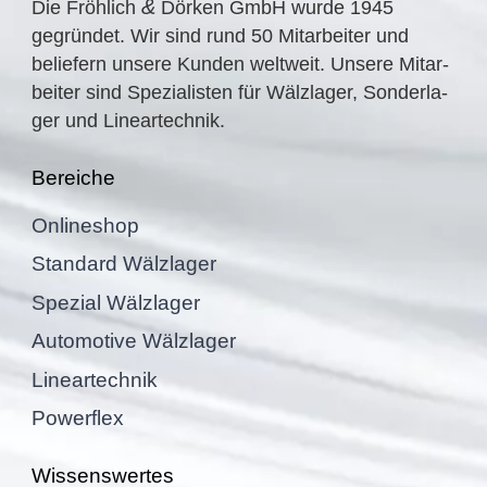
&
Die Fröhlich
Dörken GmbH wurde
1945
gegrün­det. Wir sind rund
50
Mitar­bei­ter und
belie­fern unsere Kunden weltweit. Unsere Mitar­
bei­ter sind Spezia­lis­ten für Wälzla­ger, Sonder­la­
ger und Lineartechnik.
Berei­che
Online­shop
Standard Wälzla­ger
Spezial Wälzla­ger
Automo­tive Wälzlager
Linear­tech­nik
Power­flex
Wissens­wer­tes