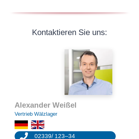
Kontak­tie­ren Sie uns:
Alexan­der Weißel
Vertrieb Wälzla­ger
02339
/
123
–
34