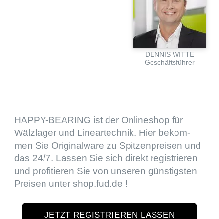
DENNIS WITTE
Geschäfts­füh­rer
HAPPY-BEARING ist der Online­shop für
Wälzla­ger und Linear­tech­nik. Hier bekom­
men Sie Origi­nal­ware zu Spitzen­prei­sen und
das
24
/
7
. Lassen Sie sich direkt regis­trie­ren
und profi­tie­ren Sie von unseren günstigs­ten
Preisen unter shop​.fud​.de !
JETZT REGISTRIEREN LASSEN