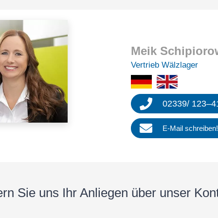
Meik Schip­io­ro
Vertrieb Wälzla­ger
02339
/
123
–
4
E‑Mail schrei­ben
ern Sie uns Ihr Anlie­gen über unser Kon