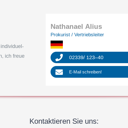
Natha­nael Alius
Proku­rist / Vertriebsleiter
divi­du­el­
h, ich freue
02339
/
123
–
40
E‑Mail schrei­ben!
Kontak­tie­ren Sie uns: