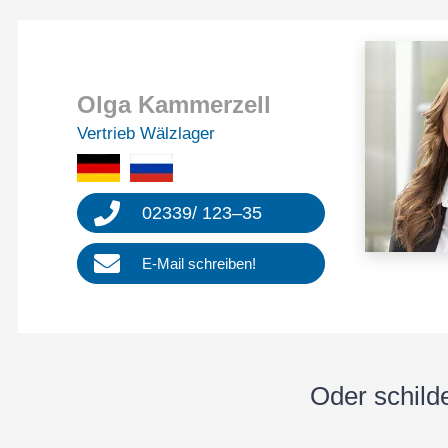
Olga Kammer­zell
Vertrieb Wälzla­ger
02339
/
123
–
35
E‑Mail schrei­ben!
Oder schil­d