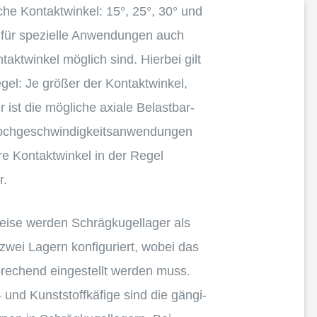
­che Kontakt­win­kel:
15
°,
25
°,
30
° und
 für spezi­elle Anwen­dun­gen auch
akt­win­kel möglich sind. Hierbei gilt
e­gel: Je größer der Kontakt­win­kel,
 ist die mögli­che axiale Belast­bar­
ochge­schwin­dig­keits­an­wen­dun­gen
re Kontakt­win­kel in der Regel
r.
eise werden Schräg­ku­gel­la­ger als
wei Lagern konfi­gu­riert, wobei das
re­chend einge­stellt werden muss.
- und Kunst­stoff­kä­fige sind die gängi­