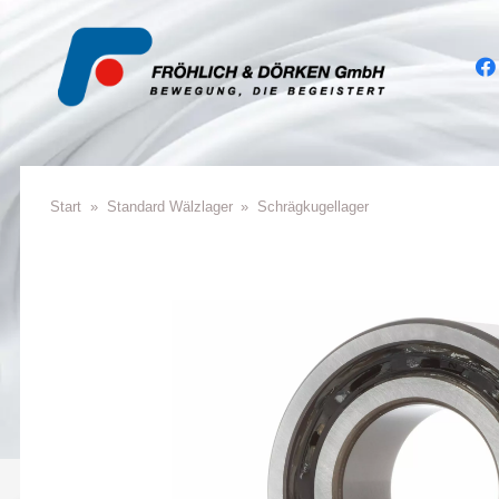
Start
»
Standard Wälzla­ger
»
Schräg­ku­gel­la­ger