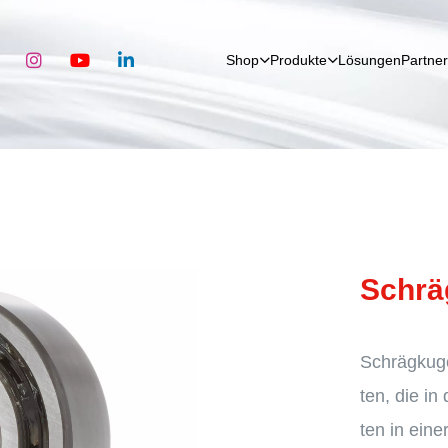
Shop
Produkte
Lösun­gen
Partner
Schräg
Schräg­ku­g
ten, die in
ten in eine