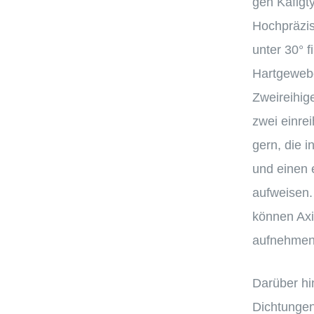
gen Käfig­ty
Hochprä­zi­s
unter
30
° 
Hartge­web
Zweirei­hig
zwei einrei­
gern, die 
und einen e
aufwei­sen.
können Axia
aufnehmen
Darüber hin
Dichtun­gen