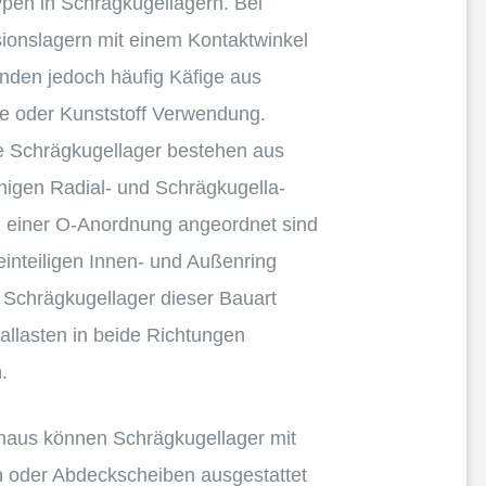
­pen in Schräg­ku­gel­la­gern. Bei
i­ons­la­gern mit einem Kontakt­win­kel
finden jedoch häufig Käfige aus
e oder Kunst­stoff Verwendung.
e Schräg­ku­gel­la­ger bestehen aus
hi­gen Radial- und Schräg­ku­gel­la­
in einer O‑Anordnung angeord­net sind
intei­li­gen Innen- und Außen­ring
 Schräg­ku­gel­la­ger dieser Bauart
l­las­ten in beide Richtun­gen
.
aus können Schräg­ku­gel­la­ger mit
 oder Abdeck­schei­ben ausge­stat­tet