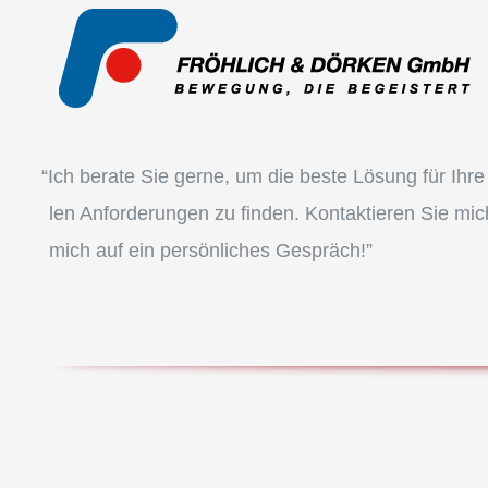
“
Ich berate Sie gerne, um die beste Lösung für Ihre in
len Anfor­de­run­gen zu finden. Kontak­tie­ren Sie mic
mich auf ein persön­li­ches Gespräch!”