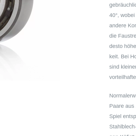
gebräuch­li
40
°, wobei
andere Kont
die Faust­r
desto höher
keit. Bei H
sind kleine
vorteilhafte
Norma­ler­w
Paare aus z
Spiel entsp
Stahl­­blech