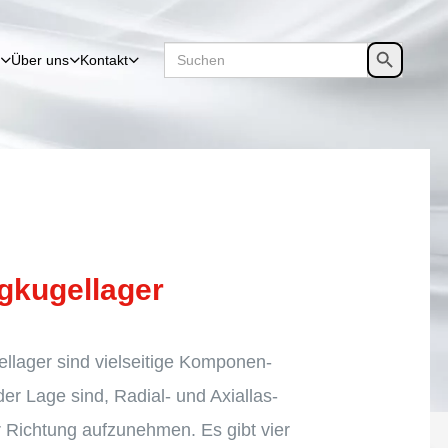
Search
SEARCH
Über uns
Kontakt
for:
BUTTON
­ku­gel­la­ger
el­la­ger sind vielsei­tige Kompo­nen­
 der Lage sind, Radial- und Axial­las­
r Richtung aufzu­neh­men. Es gibt vier