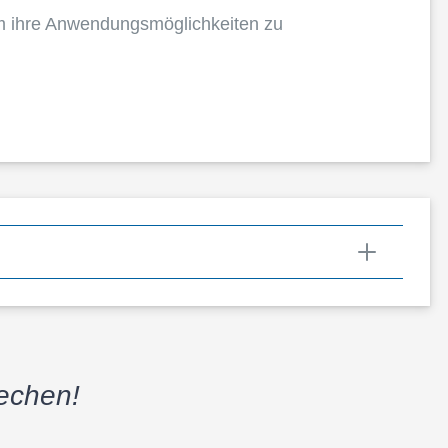
ihre Anwen­dungs­mög­lich­kei­ten zu
rechen!