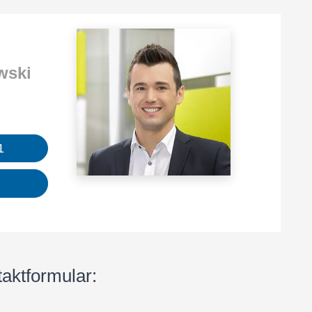
w­ski
1
!
taktformular: