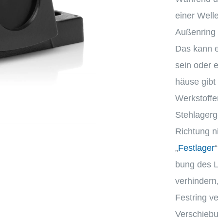
einer Welle
Außen­ring 
Das kann 
sein oder 
häuse gibt 
Werkstof­f
Stehla­ger­
Richtung ni
„
Festla­ger
bung des L
verhin­dern
Festring v
Verschie­b