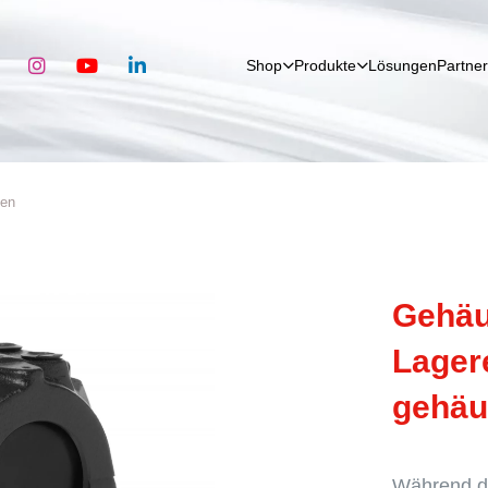
Shop
Produkte
Lösun­gen
Partner
ten
Gehäus
Lager­e
ge­hä
Während de