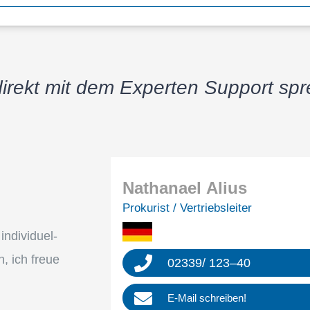
direkt mit dem Exper­ten Support sp
Natha­nael Alius
Proku­rist / Vertriebsleiter
divi­du­el­
h, ich freue
02339
/
123
–
40
E‑Mail schrei­ben!