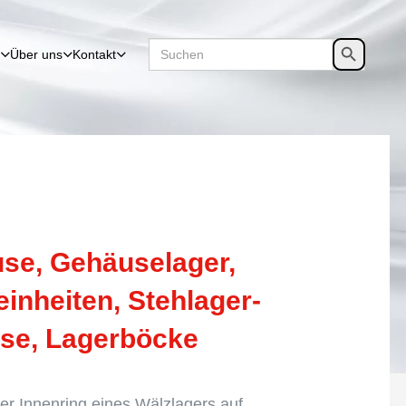
Search
SEARCH
Über uns
Kontakt
for:
BUTTON
e, Gehäu­se­la­ger,
in­hei­ten, Stehla­ger­
use, Lagerböcke
r Innen­ring eines Wälzla­gers auf