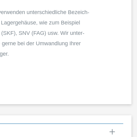
 verwen­den unter­schied­li­che Bezeich­
 Lager­ge­häuse, wie zum Beispiel
(SKF), SNV (FAG) usw. Wir unter­
e gerne bei der Umwand­lung Ihrer
ger.