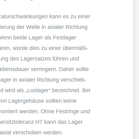
a­tur­schwan­kun­gen kann es zu einer
e­rung der Welle in axialer Richtung
nn beide Lager als Festla­ger
ären, würde dies zu einer übermä­ßi­
ung des Lager­sat­zes führen und
ebens­dauer verrin­gern. Daher sollte
ager in axialer Richtung verschieb­
d wird als „Losla­ger“ bezeich­net. Bei
von Lager­ge­häuse sollten keine
montiert werden. Ohne Festringe und
r­sitz­to­le­ranz H
7
kann das Lager
 axial verscho­ben werden.