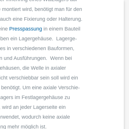
 montiert wird, benötigt man für den
auch eine Fixie­rung oder Halte­rung.
eine
Press­pas­sung
in einem Bauteil
eben ein Lager­ge­häuse. Lager­ge­
es in verschie­de­nen Baufor­men,
en und Ausfüh­run­gen. Wenn bei
ge­häu­sen, die Welle in axialer
cht verschieb­bar sein soll wird ein
“ benötigt. Um eine axiale Verschie­
agers im Festla­ger­ge­häuse zu
, wird an jeder Lager­seite ein
erwen­det, wodurch keine axiale
ung mehr möglich ist.