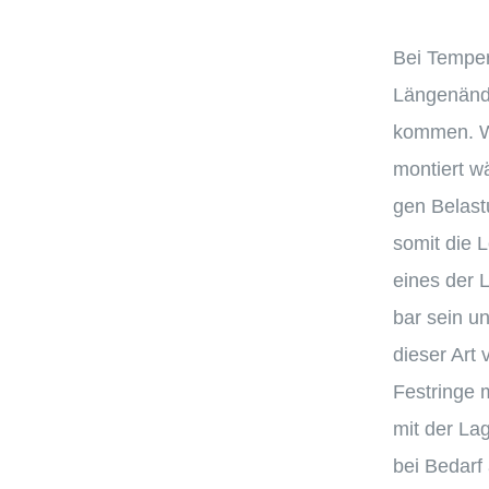
Bei Tempe­r
Längen­än­d
kommen. We
montiert w
gen Belas­t
somit die L
eines der L
bar sein un
dieser Art 
Festringe 
mit der Lage
bei Bedarf