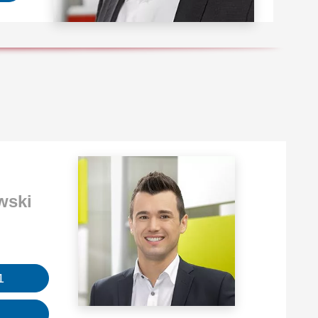
w­ski
1
!