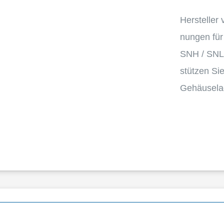
Herstel­ler
nun­gen für
SNH / SNL 
stüt­zen Si
Gehäusela