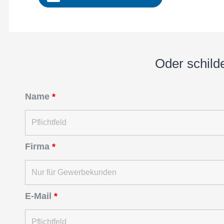
Oder schil­d
Name
*
Firma
*
E-Mail
*