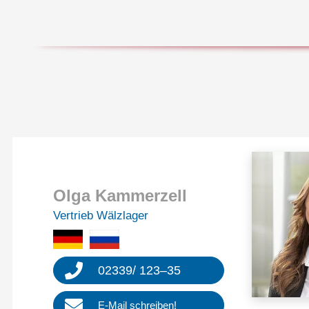
Olga Kammer­zell
Vertrieb Wälzla­ger
02339
/
123
–
35
E‑Mail schrei­ben!