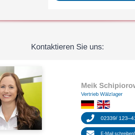
Kontak­tie­ren Sie uns:
Meik Schip­io­ro
Vertrieb Wälzla­ger
02339
/
123
–
4
E‑Mail schrei­ben