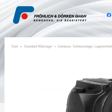
Start
»
Standard Wälzla­ger
»
Gehäuse, Gehäu­se­la­ger, Lagereinhei