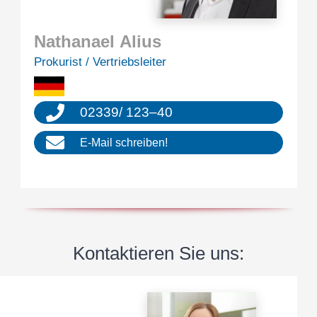
Natha­nael Alius
Proku­rist / Vertriebsleiter
02339
/
123
–
40
E‑Mail schrei­ben!
Kontak­tie­ren Sie uns: