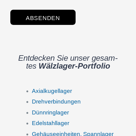
Entde­cken Sie unser gesam­
tes
Wälzla­­ger-Portfo­­lio
Axial­ku­gel­la­ger
Drehver­bin­dun­gen
Dünnring­la­ger
Edelstahl­la­ger
Gehäu­se­ein­hei­ten, Spann­la­ger