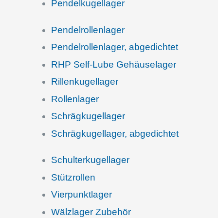
Pendel­ku­gel­la­ger
Pendel­rol­len­la­ger
Pendel­rol­len­la­ger, abgedichtet
RHP Self-Lube Gehäuselager
Rillen­ku­gel­la­ger
Rollen­la­ger
Schräg­ku­gel­la­ger
Schräg­ku­gel­la­ger, abgedichtet
Schul­ter­ku­gel­la­ger
Stütz­rol­len
Vierpunkt­la­ger
Wälzla­ger Zubehör