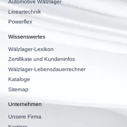
Automo­tive Wälzlager
Linear­tech­nik
Power­flex
Wissens­wer­tes
Wälzla­ger-Lexikon
Zerti­fi­kate und Kundeninfos
Wälzla­ger-Lebens­dau­er­rech­ner
Kataloge
Sitemap
Unter­neh­men
Unsere Firma
Karriere