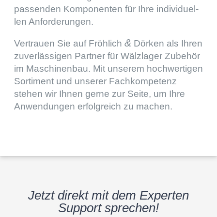
passen­den Kompo­nen­ten für Ihre indivi­du­el­
len Anforderungen.
&
Vertrauen Sie auf Fröhlich
Dörken als Ihren
zuver­läs­si­gen Partner für Wälzla­ger Zubehör
im Maschi­nen­bau. Mit unserem hochwer­ti­gen
Sorti­ment und unserer Fachkom­pe­tenz
stehen wir Ihnen gerne zur Seite, um Ihre
Anwen­dun­gen erfolg­reich zu machen.
Jetzt direkt mit dem Exper­ten
Support sprechen!