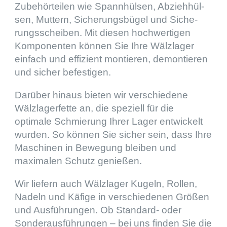
Zubehör­tei­len wie Spann­hül­sen, Abzieh­hül­
sen, Muttern, Siche­rungs­bü­gel und Siche­
rungs­schei­ben. Mit diesen hochwer­ti­gen
Kompo­nen­ten können Sie Ihre Wälzla­ger
einfach und effizi­ent montie­ren, demon­tie­ren
und sicher befestigen.
Darüber hinaus bieten wir verschie­dene
Wälzla­ger­fette an, die spezi­ell für die
optimale Schmie­rung Ihrer Lager entwi­ckelt
wurden. So können Sie sicher sein, dass Ihre
Maschi­nen in Bewegung bleiben und
maxima­len Schutz genießen.
Wir liefern auch Wälzla­ger Kugeln, Rollen,
Nadeln und Käfige in verschie­de­nen Größen
und Ausfüh­run­gen. Ob Standard- oder
Sonder­aus­füh­run­gen – bei uns finden Sie die