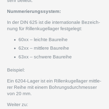
sehr beliebt.
Numme­rie­rungs­sys­tem:
In der DIN
625
ist die inter­na­tio­nale Bezeich­
nung für Rillen­ku­gel­la­ger festgelegt:
60
xx – leichte Baureihe
62
xx – mittlere Baureihe
63
xx – schwere Baureihe
Beispiel:
Ein
6204
-Lager ist ein Rillen­ku­gel­la­ger mittle­
rer Reihe mit einem Bohrungs­durch­mes­ser
von
20
mm.
Weiter zu: