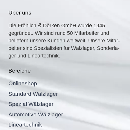
Über uns
&
Die Fröhlich
Dörken GmbH wurde
1945
gegrün­det. Wir sind rund
50
Mitar­bei­ter und
belie­fern unsere Kunden weltweit. Unsere Mitar­
bei­ter sind Spezia­lis­ten für Wälzla­ger, Sonder­la­
ger und Lineartechnik.
Berei­che
Online­shop
Standard Wälzla­ger
Spezial Wälzla­ger
Automo­tive Wälzlager
Linear­tech­nik