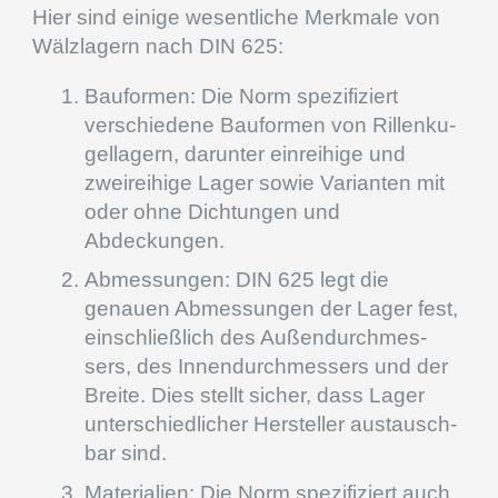
Hier sind einige wesent­li­che Merkmale von
Wälzla­gern nach DIN
625
:
Baufor­men: Die Norm spezi­fi­ziert
verschie­dene Baufor­men von Rillen­ku­
gel­la­gern, darun­ter einrei­hige und
zweirei­hige Lager sowie Varian­ten mit
oder ohne Dichtun­gen und
Abdeckungen.
Abmes­sun­gen: DIN
625
legt die
genauen Abmes­sun­gen der Lager fest,
einschließ­lich des Außen­durch­mes­
sers, des Innen­durch­mes­sers und der
Breite. Dies stellt sicher, dass Lager
unter­schied­li­cher Herstel­ler austausch­
bar sind.
Materia­lien: Die Norm spezi­fi­ziert auch