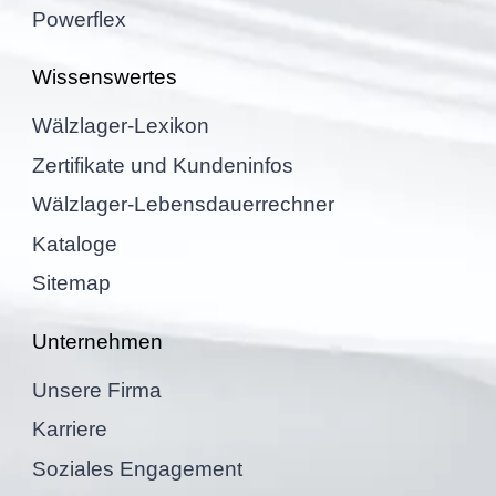
Power­flex
Wissens­wer­tes
Wälzla­ger-Lexikon
Zerti­fi­kate und Kundeninfos
Wälzla­ger-Lebens­dau­er­rech­ner
Kataloge
Sitemap
Unter­neh­men
Unsere Firma
Karriere
Sozia­les Engagement