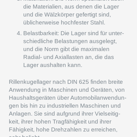
die Materia­lien, aus denen die Lager
und die Wälzkör­per gefer­tigt sind,
üblicher­weise hochfes­ter Stahl.
Belast­bar­keit: Die Lager sind für unter­
schied­li­che Belas­tun­gen ausge­legt,
und die Norm gibt die maxima­len
Radial- und Axial­las­ten an, die das
Lager aushal­ten kann.
Rillen­ku­gel­la­ger nach DIN
625
finden breite
Anwen­dung in Maschi­nen und Geräten, von
Haushalts­ge­rä­ten über Automo­bil­an­wen­dun­
gen bis hin zu indus­tri­el­len Maschi­nen und
Anlagen. Sie sind aufgrund ihrer Vielsei­tig­
keit, ihrer hohen Tragfä­hig­keit und ihrer
Fähig­keit, hohe Drehzah­len zu errei­chen,