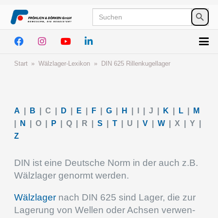
Search
SEA
for:
BUT
Start
»
Wälzla­­ger-Lexikon
»
DIN
625
Rillenkugellager
A
|
B
| C |
D
|
E
|
F
|
G
|
H
| I | J |
K
|
L
|
M
|
N
| O |
P
| Q | R |
S
|
T
| U |
V
|
W
| X | Y |
Z
DIN ist eine Deutsche Norm in der auch z.B.
Wälzla­ger genormt werden.
Wälzla­ger
nach DIN
625
sind Lager, die zur
Lagerung von Wellen oder Achsen verwen­