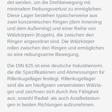
det werden, um die Drehbe­we­gung mit
minima­lem Reibungs­ver­lust zu ermög­li­chen.
Diese Lager bestehen typischer­weise aus
zwei konzen­tri­schen Ringen (dem Innen­ring
und dem Außen­ring) und einer Reihe von
Wälzkör­pern (Kugeln), die zwischen den
Ringen angeord­net sind. Die Wälzkör­per
rollen zwischen den Ringen und ermög­li­chen
so eine reibungs­arme Bewegung.
Die DIN
625
ist eine deutsche Indus­trie­norm,
die die Spezi­fi­ka­tio­nen und Abmes­sun­gen für
Rillen­ku­gel­la­ger festlegt. Rillen­ku­gel­la­ger
sind die am häufigs­ten verwen­de­ten Wälzla­
ger und zeich­nen sich durch ihre Fähig­keit
aus, sowohl Radial- als auch Axial­be­las­tun­
gen in beiden Richtun­gen aufzunehmen.