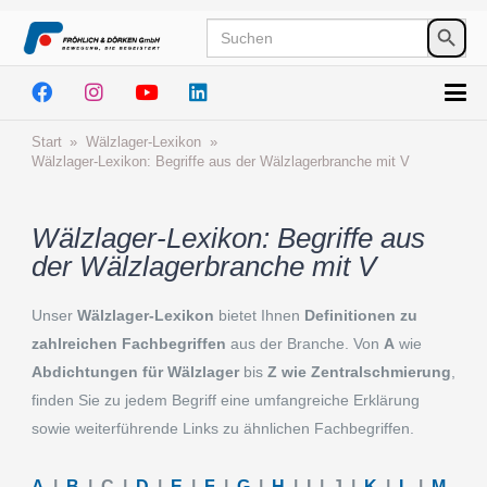
Search
SEA
for:
BUT
Start
»
Wälzla­­ger-Lexikon
»
Wälzla­­ger-Lexikon: Begriffe aus der Wälzla­ger­bran­che mit V
Wälzla­­ger-Lexikon: Begriffe aus
der Wälzla­ger­bran­che mit V
Unser
Wälzla­­ger-Lexikon
bietet Ihnen
Defini­tio­nen zu
zahlrei­chen Fachbe­grif­fen
aus der Branche. Von
A
wie
Abdich­tun­gen für Wälzla­ger
bis
Z wie Zentral­schmie­rung
,
finden Sie zu jedem Begriff eine umfang­rei­che Erklä­rung
sowie weiter­füh­rende Links zu ähnli­chen Fachbegriffen.
A
|
B
| C |
D
|
E
|
F
|
G
|
H
| I | J |
K
|
L
|
M