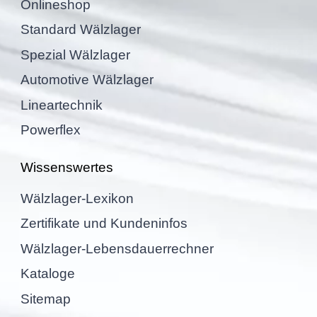
Online­shop
Standard Wälzla­ger
Spezial Wälzla­ger
Automo­tive Wälzlager
Linear­tech­nik
Power­flex
Wissens­wer­tes
Wälzla­ger-Lexikon
Zerti­fi­kate und Kundeninfos
Wälzla­ger-Lebens­dau­er­rech­ner
Kataloge
Sitemap