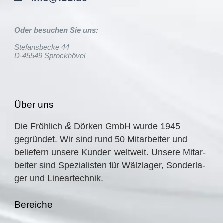
Oder besuchen Sie uns:
Stefansbecke 44
D-45549 Sprockhövel
Über uns
&
Die Fröhlich
Dörken GmbH wurde
1945
gegrün­det. Wir sind rund
50
Mitar­bei­ter und
belie­fern unsere Kunden weltweit. Unsere Mitar­
bei­ter sind Spezia­lis­ten für Wälzla­ger, Sonder­la­
ger und Lineartechnik.
Berei­che