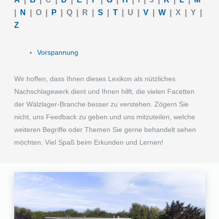
|
N
| O |
P
| Q | R |
S
|
T
| U |
V
|
W
| X | Y |
Z
Vorspan­nung
Wir hoffen, dass Ihnen dieses Lexikon als nützli­ches
Nachschla­ge­werk dient und Ihnen hilft, die vielen Facet­ten
der Wälzla­­ger-Branche besser zu verste­hen. Zögern Sie
nicht, uns Feedback zu geben und uns mitzu­tei­len, welche
weite­ren Begriffe oder Themen Sie gerne behan­delt sehen
möchten. Viel Spaß beim Erkun­den und Lernen!