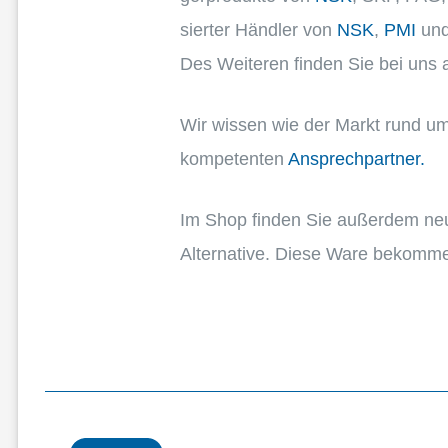
sier­ter Händler von
NSK
,
PMI
und
Des Weite­ren finden Sie bei uns
Wir wissen wie der Markt rund 
kompe­ten­ten
Ansprech­part­ner.
Im Shop finden Sie außer­dem neu
Alter­na­tive. Diese Ware bekom­m