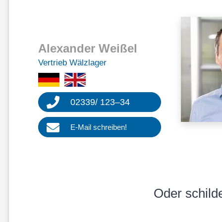
Alexan­der Weißel
Vertrieb Wälzla­ger
02339
/
123
–
34
E‑Mail schrei­ben!
Oder schil­d