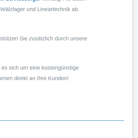
lzla­ger und Linear­tech­nik ab.
­stüt­zen Sie zusätz­lich durch unsere
 es sich um eine kosten­güns­tige
Namen direkt an Ihre Kunden!