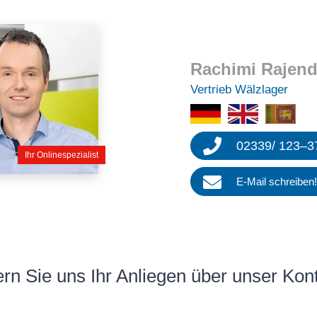
Rachimi Rajen­
Vertrieb Wälzla­ger
02339
/
123
–
3
Ihr Onlinespezialist
E‑Mail schrei­ben
ern Sie uns Ihr Anlie­gen über unser Kon