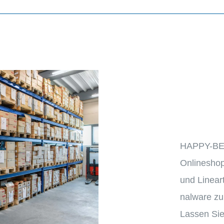
HAPPY-BEA
Online­shop
und Linear­
nal­ware zu
Lassen Sie s