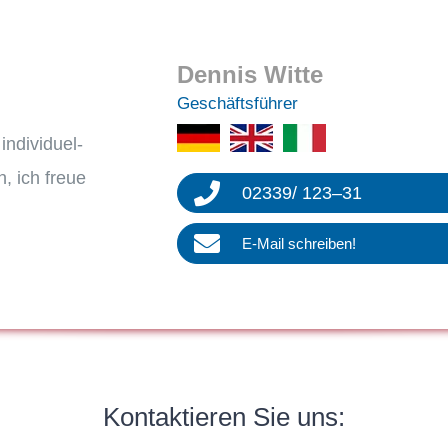
Dennis Witte
Geschäfts­füh­rer
divi­du­el­
h, ich freue
02339
/
123
–
31
E‑Mail schrei­ben!
Kontak­tie­ren Sie uns: