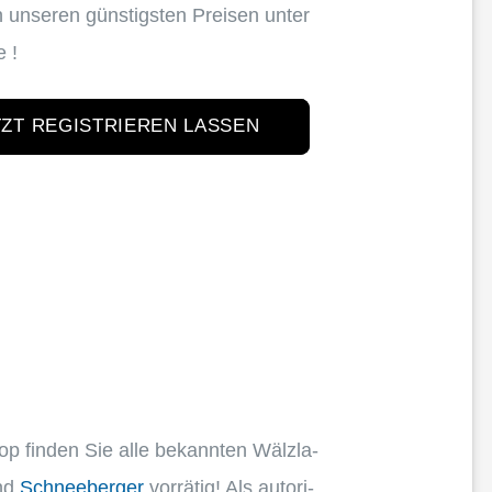
n unseren günstigs­ten Preisen unter
e !
TZT REGISTRIEREN LASSEN
op finden Sie alle bekann­ten Wälzla­
nd
Schnee­ber­ger
vorrä­tig! Als autori­