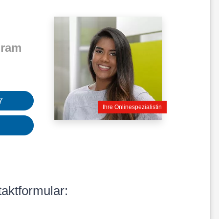
dram
7
Ihre Onlinespezialistin
!
taktformular: