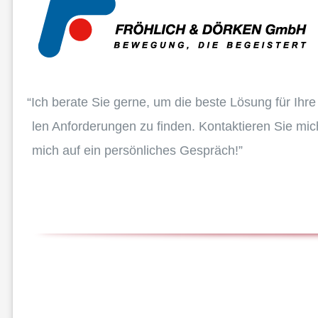
“
Ich berate Sie gerne, um die beste Lösung für Ihre in
len Anfor­de­run­gen zu finden. Kontak­tie­ren Sie mic
mich auf ein persön­li­ches Gespräch!”