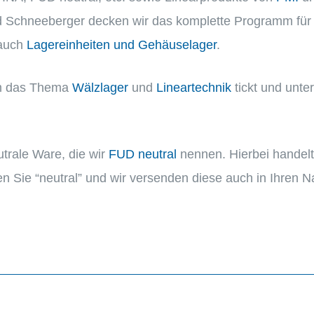
 Schnee­ber­ger decken wir das komplette Programm für Wä
 auch
Lager­ein­hei­ten und Gehäu­se­la­ger
.
um das Thema
Wälzla­ger
und
Linear­tech­nik
tickt und unter
trale Ware, die wir
FUD neutral
nennen. Hierbei handelt
en Sie “neutral” und wir versen­den diese auch in Ihren 