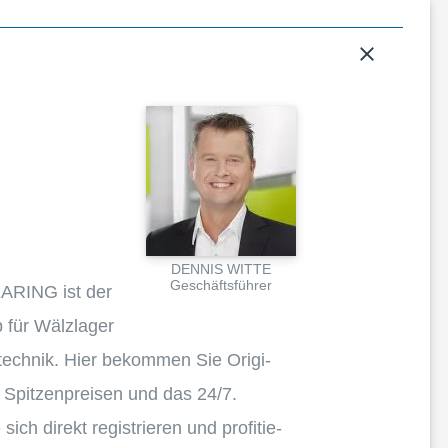
DENNIS WITTE
Geschäfts­füh­rer
RING ist der
 für Wälzla­ger
tech­nik. Hier bekom­men Sie Origi­
 Spitzen­prei­sen und das
24
/
7
.
ich direkt regis­trie­ren und profi­tie­