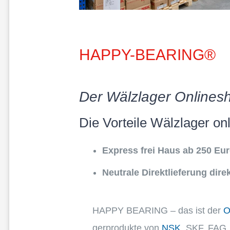
HAPPY-BEARING®
Der Wälzla­ger Onlines
Die Vorteile Wälzla­ger on
Express frei Haus ab
250
Euro
Neutrale Direkt­lie­fe­rung di
HAPPY BEARING – das ist der
O
ger­pro­dukte von
NSK
, SKF, FAG,