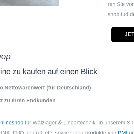
ren Sie vo
shop​.fud​.d
JE
hop
line zu kaufen auf einen Blick
 Netto­wa­ren­wert (für Deutschland)
rekt zu Ihren Endkunden
&
nline­shop
für Wälzla­ger
Linear­tech­nik. In unserem Sh
 INA, FUD neutral, etc. sowie Linear­pro­dukte von
PMI
u